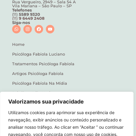
Rua Vergueiro, 2949 – Sala 54 A
Vila Mariana – São Paulo – SP
Telefones
(11)
5589 9320
(11)
9 6449 2408
Siga-nos
Home
Psicóloga Fabiola Luciano
Tratamentos Psicóloga Fabíola
Artigos Psicóloga Fabíola
Psicóloga Fabíola Na Mídia
Psicóloga Vila Mariana
Valorizamos sua privacidade
Contato
Utilizamos cookies para aprimorar sua experiência de
Política de Privacidade
navegação, exibir anúncios ou conteúdo personalizado e
analisar nosso tráfego. Ao clicar em “Aceitar ” ou continuar
navegando, você concorda com nosso uso de cookies.