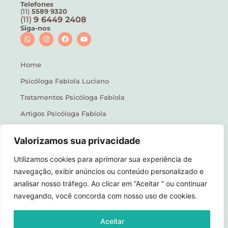
Telefones
(11)
5589 9320
(11)
9 6449 2408
Siga-nos
Home
Psicóloga Fabiola Luciano
Tratamentos Psicóloga Fabíola
Artigos Psicóloga Fabíola
Psicóloga Fabíola Na Mídia
Valorizamos sua privacidade
Psicóloga Vila Mariana
Utilizamos cookies para aprimorar sua experiência de
Contato
navegação, exibir anúncios ou conteúdo personalizado e
analisar nosso tráfego. Ao clicar em “Aceitar ” ou continuar
navegando, você concorda com nosso uso de cookies.
Política de Privacidade
Aceitar