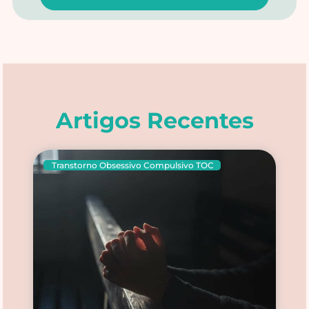
Alternative:
Artigos Recentes
Transtorno Obsessivo Compulsivo TOC