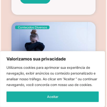
Conteúdos Diversos
Valorizamos sua privacidade
Utilizamos cookies para aprimorar sua experiência de
navegação, exibir anúncios ou conteúdo personalizado e
analisar nosso tráfego. Ao clicar em “Aceitar ” ou continuar
Depressão na Adolescência
navegando, você concorda com nosso uso de cookies.
17/04/2020
Depressão na Adolescência - O que é,
Causas e Sintomas, Quando os Pais
Aceitar
devem se preocupar, O que fazer e