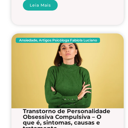
Leia Mais
Ansiedade
,
Artigos Psicóloga Fabíola Luciano
Transtorno de Personalidade
Obsessiva Compulsiva – O
que é, sintomas, causas e